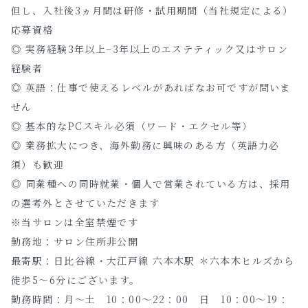
但し、入社後3ヵ月間は研修・試用期間（当社規定による）
応募資格
◎ 実務経験3年以上–3年以上のエステティック又はサロン
経験者
◎ 英語：仕事で使えるレベルがあればなお可ですが問いま
せん
◎ 基本的なPCスキル必須（ワード・エクセル等）
◎ 業務拡大につき、海外勤務に興味のある方（英語力必
須）も歓迎
◎ 同業種への同時就業・個人で営業されている方は、採用
の選考外とさせていただきます
※当サロンは全室禁煙です
勤務地：サロン住所非公開
最寄駅：日比谷線・大江戸線 六本木駅 ＊六本木ヒルズから
徒歩5～6分にございます。
勤務時間：月～土 10：00～22：00 日 10：00～19：