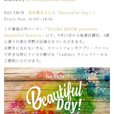
BAY FM78
光永亮太さんの「Beautiful Day！」
Every Sun. 16:00～18:56
この番組の中コーナー
「TALIKA JAPON presents
Beautiful Session」
にて、9月11日から毎週日曜日、3週
に渡り代表の早野が出演させていただきます。
お聴きになれない方も、スマートフォンやアプリ・パソコン
で好きな時にラジオが聴ける「radiko」タイムフリーから
ご聴取いただけます。