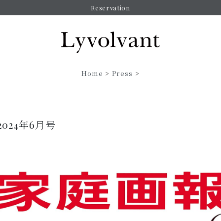
Reservation
Home
>
Press
>
2024年6月号