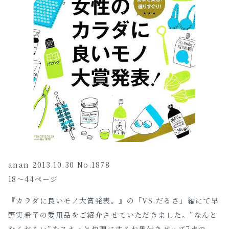
anan 2013.10.30 No.1878
18～44ページ
『カラダに良いモノ大賞発表。』の「VS.だるさ」編にて早
野実希子の愛用品をご紹介させていただきました。”なんと
なくだるい”をスキっと快調にするお墨付きグッズ7点で