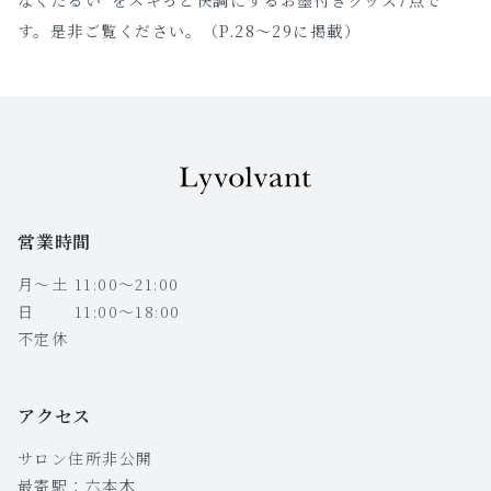
す。是非ご覧ください。（P.28～29に掲載）
営業時間
月〜土 11:00〜21:00
日 11:00〜18:00
不定休
アクセス
サロン住所非公開
最寄駅：六本木