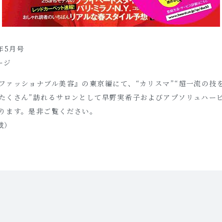
3年5月号
ージ
ファッショナブル美容』の東京編にて、“カリスマ”“超一流の技
たくさん”訪れるサロンとして早野実希子およびアプソリュハー
ります。是非ご覧ください。
載）