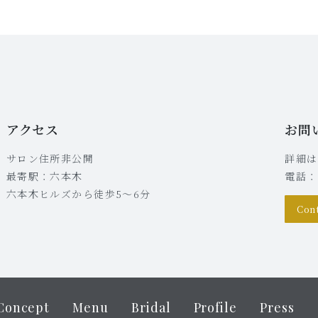
アクセス
お問
サロン住所非公開
詳細は
最寄駅：六本木
電話：0
六本木ヒルズから徒歩5〜6分
Con
Concept
Menu
Bridal
Profile
Press