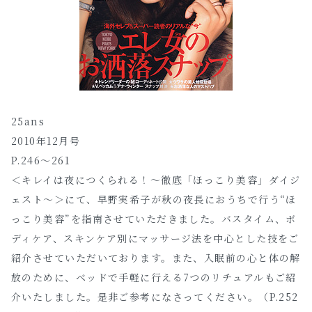
25ans
2010年12月号
P.246～261
＜キレイは夜につくられる！～徹底「ほっこり美容」ダイジ
ェスト～＞にて、早野実希子が秋の夜長におうちで行う“ほ
っこり美容”を指南させていただきました。バスタイム、ボ
ディケア、スキンケア別にマッサージ法を中心とした技をご
紹介させていただいております。また、入眠前の心と体の解
放のために、ベッドで手軽に行える7つのリチュアルもご紹
介いたしました。是非ご参考になさってください。（P.252